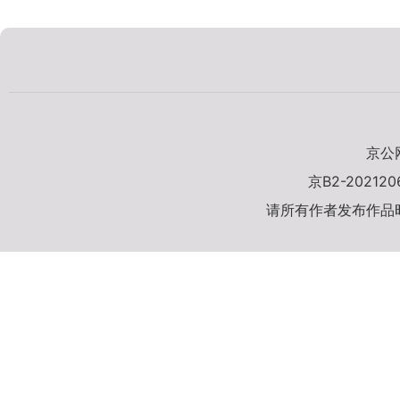
京公网
京B2-20212
请所有作者发布作品