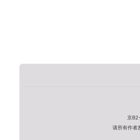
京B2
请所有作者