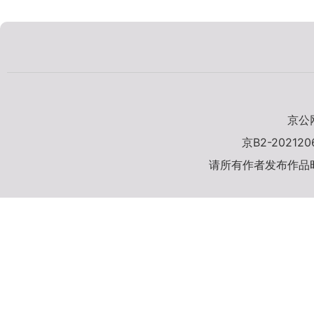
京公网
京B2-20212
请所有作者发布作品