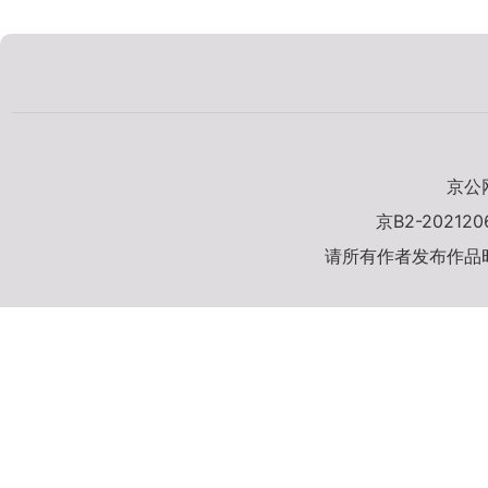
京公网
京B2-20212
请所有作者发布作品