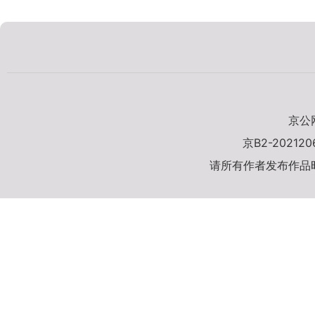
京公网
京B2-20212
请所有作者发布作品