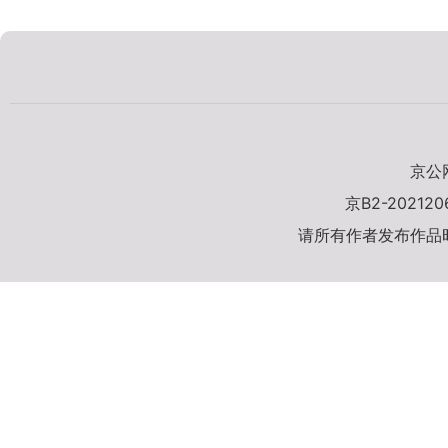
京公网
京B2-20212
请所有作者发布作品