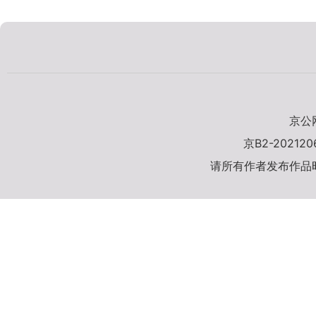
京公网
京B2-20212
请所有作者发布作品