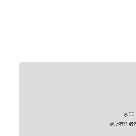
京B2
请所有作者